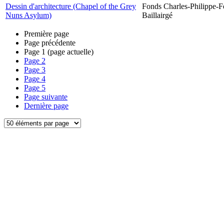
Dessin d'architecture (Chapel of the Grey
Fonds Charles-Philippe-F
Nuns Asylum)
Baillairgé
Première page
Page précédente
Page
1
(page actuelle)
Page
2
Page
3
Page
4
Page
5
Page suivante
Dernière page