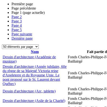
Première page
Page précédente
Page
1
(page actuelle)
Page
2
Page
3
Page
4
Page
5
Page suivante
Dernière page
Nom
Fait partie 
Dessin d'architecture (Académie de
Fonds Charles-Philippe-F
musique)
Baillairgé
Dessin d'architecture (Année jubilaire, 60e
du règne de sa Majesté Victoria reine
Fonds Charles-Philippe-F
d'Angleterre et du Royaume Unie. Le
Baillairgé
pont proposé sur le St. Laurent devant
Québec)
Fonds Charles-Philippe-F
Dessin d'architecture (Arc, tablette)
Baillairgé
Fonds Charles-Philippe-F
Dessin d'architecture (Asile de la Charité)
Baillairgé