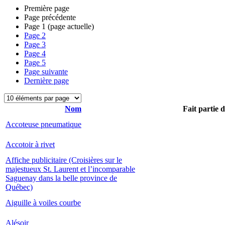
Première page
Page précédente
Page
1
(page actuelle)
Page
2
Page
3
Page
4
Page
5
Page suivante
Dernière page
Nom
Fait partie 
Accoteuse pneumatique
Accotoir à rivet
Affiche publicitaire (Croisières sur le
majestueux St. Laurent et l’incomparable
Saguenay dans la belle province de
Québec)
Aiguille à voiles courbe
Alésoir