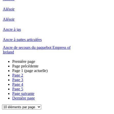
Alésoir
Alésoir
Ancre à jas
Ancre à pattes articulées
Ancre de secours du paquebot Empress of
Ireland
Première page
Page précédente
Page
1
(page actuelle)
Page
2
Page
3
Page
4
Page
5
Page suivante
Dernière page