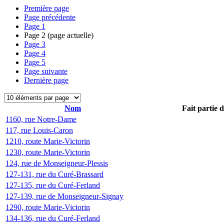
Première page
Page précédente
Page
1
Page
2
(page actuelle)
Page
3
Page
4
Page
5
Page suivante
Dernière page
Nom
Fait partie 
1160, rue Notre-Dame
117, rue Louis-Caron
1210, route Marie-Victorin
1230, route Marie-Victorin
124, rue de Monseigneur-Plessis
127-131, rue du Curé-Brassard
127-135, rue du Curé-Ferland
127-139, rue de Monseigneur-Signay
1290, route Marie-Victorin
134-136, rue du Curé-Ferland