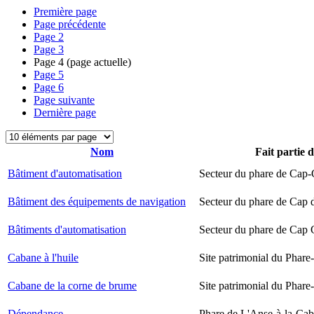
Première page
Page précédente
Page
2
Page
3
Page
4
(page actuelle)
Page
5
Page
6
Page suivante
Dernière page
Nom
Fait partie 
Bâtiment d'automatisation
Secteur du phare de Cap-
Bâtiment des équipements de navigation
Secteur du phare de Cap 
Bâtiments d'automatisation
Secteur du phare de Cap
Cabane à l'huile
Site patrimonial du Phare-
Cabane de la corne de brume
Site patrimonial du Phare-
Dépendance
Phare de L'Anse-à-la-Ca