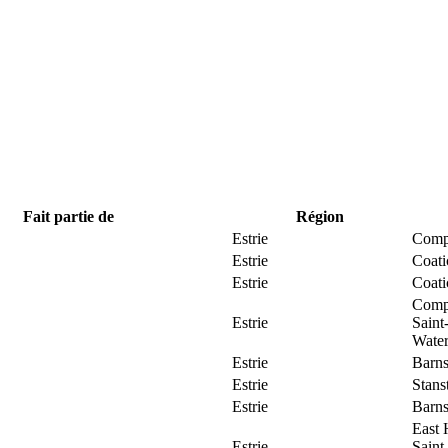
Fait partie de
Région
Estrie
Comp
Estrie
Coat
Estrie
Coat
Comp
Estrie
Saint
Water
Estrie
Barns
Estrie
Stans
Estrie
Barns
East 
Estrie
Saint