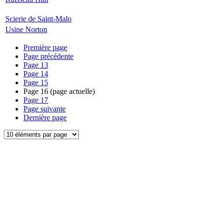
Scierie de Saint-Malo
Usine Norton
Première page
Page précédente
Page
13
Page
14
Page
15
Page
16
(page actuelle)
Page
17
Page suivante
Dernière page