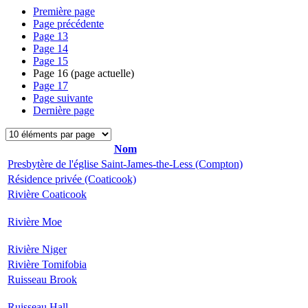
Première page
Page précédente
Page
13
Page
14
Page
15
Page
16
(page actuelle)
Page
17
Page suivante
Dernière page
Nom
Presbytère de l'église Saint-James-the-Less (Compton)
Résidence privée (Coaticook)
Rivière Coaticook
Rivière Moe
Rivière Niger
Rivière Tomifobia
Ruisseau Brook
Ruisseau Hall