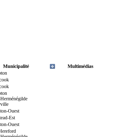
Municipalité
Multimédias
ton
icook
icook
ton
-Herménégilde
ville
ton-Ouest
tead-Est
ton-Ouest
Hereford
-Herménégilde