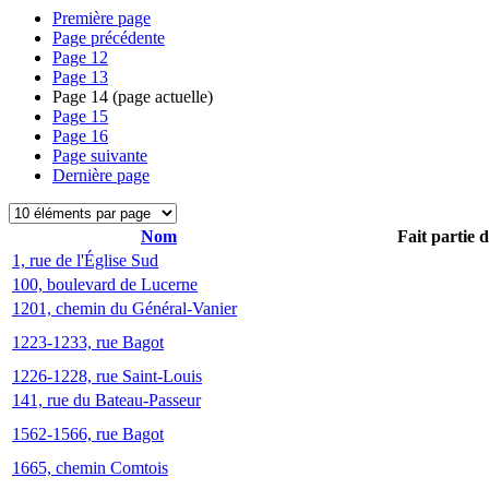
Première page
Page précédente
Page
12
Page
13
Page
14
(page actuelle)
Page
15
Page
16
Page suivante
Dernière page
Nom
Fait partie 
1, rue de l'Église Sud
100, boulevard de Lucerne
1201, chemin du Général-Vanier
1223-1233, rue Bagot
1226-1228, rue Saint-Louis
141, rue du Bateau-Passeur
1562-1566, rue Bagot
1665, chemin Comtois