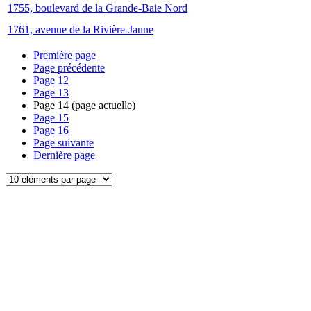
1755, boulevard de la Grande-Baie Nord
1761, avenue de la Rivière-Jaune
Première page
Page précédente
Page
12
Page
13
Page
14
(page actuelle)
Page
15
Page
16
Page suivante
Dernière page