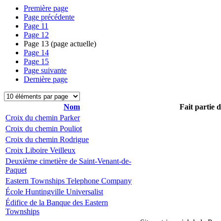
Première page
Page précédente
Page
11
Page
12
Page
13
(page actuelle)
Page
14
Page
15
Page suivante
Dernière page
Nom
Fait partie 
Croix du chemin Parker
Croix du chemin Pouliot
Croix du chemin Rodrigue
Croix Liboire Veilleux
Deuxième cimetière de Saint-Venant-de-
Paquet
Eastern Townships Telephone Company
École Huntingville Universalist
Édifice de la Banque des Eastern
Townships