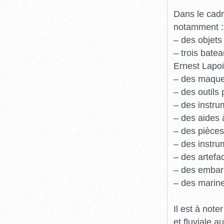
Dans le cadr
notamment :
– des objets
– trois batea
Ernest Lapoi
– des maque
– des outils 
– des instru
– des aides 
– des pièces
– des instru
– des artefa
– des embarc
– des marine
Il est à not
et fluviale 