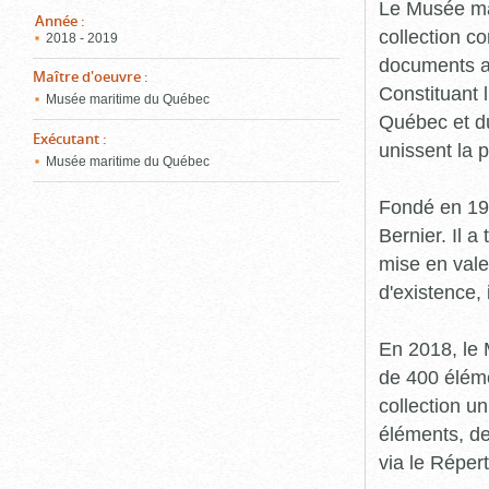
pou
Le Musée ma
ferm
Année
:
collection c
2018 - 2019
documents an
Maître d'oeuvre
:
Constituant 
Musée maritime du Québec
Québec et du
Exécutant
:
unissent la 
Musée maritime du Québec
Fondé en 19
Bernier. Il a
mise en vale
d'existence,
En 2018, le
de 400 éléme
collection u
éléments, de
via le Réper