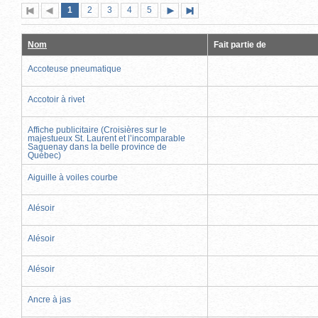
Page
(page
Page
Page
Page
Page
1
Première
2
Page
3
4
5
Page
Dernière
actuelle)
page
précédente
suivante
page
Nom
Fait partie de
Accoteuse pneumatique
Accotoir à rivet
Affiche publicitaire (Croisières sur le
majestueux St. Laurent et l’incomparable
Saguenay dans la belle province de
Québec)
Aiguille à voiles courbe
Alésoir
Alésoir
Alésoir
Ancre à jas