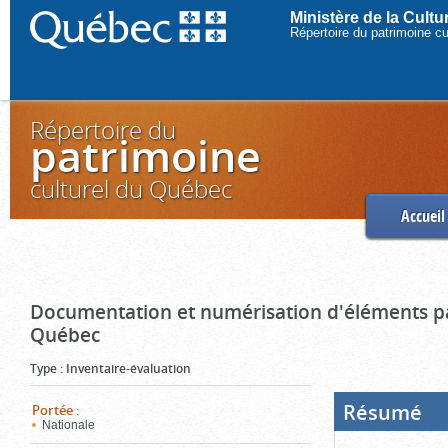
Ministère de la Cult
Répertoire du patrimoine c
Répertoire du
patrimoine
culturel du Québec
Accueil
Documentation et numérisation d'éléments pa
Québec
Type
:
Inventaire-évaluation
Résumé
(Boi
Portée
:
ouve
Nationale
cliq