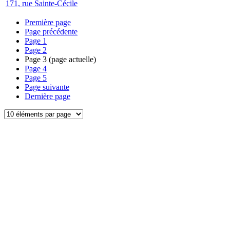
171, rue Sainte-Cécile
Première page
Page précédente
Page
1
Page
2
Page
3
(page actuelle)
Page
4
Page
5
Page suivante
Dernière page