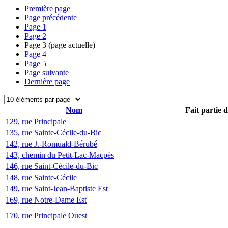
Première page
Page précédente
Page
1
Page
2
Page
3
(page actuelle)
Page
4
Page
5
Page suivante
Dernière page
Nom
Fait partie 
129, rue Principale
135, rue Sainte-Cécile-du-Bic
142, rue J.-Romuald-Bérubé
143, chemin du Petit-Lac-Macpès
146, rue Saint-Cécile-du-Bic
148, rue Sainte-Cécile
149, rue Saint-Jean-Baptiste Est
169, rue Notre-Dame Est
170, rue Principale Ouest