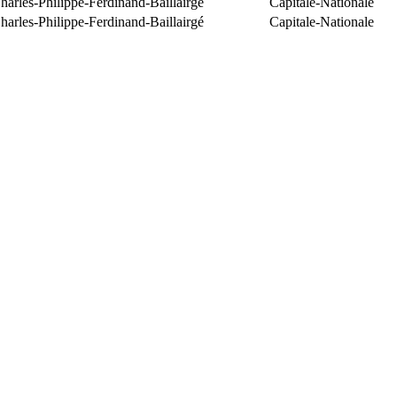
arles-Philippe-Ferdinand-Baillairgé
Capitale-Nationale
arles-Philippe-Ferdinand-Baillairgé
Capitale-Nationale