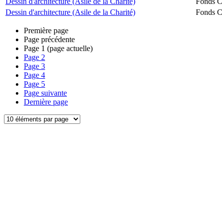
Dessin d'architecture (Asile de la Charité)
Fonds Ch
Dessin d'architecture (Asile de la Charité)
Fonds Ch
Première page
Page précédente
Page
1
(page actuelle)
Page
2
Page
3
Page
4
Page
5
Page suivante
Dernière page