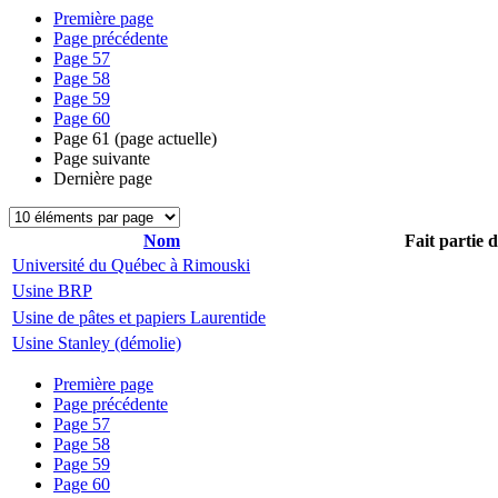
Première page
Page précédente
Page
57
Page
58
Page
59
Page
60
Page
61
(page actuelle)
Page suivante
Dernière page
Nom
Fait partie 
Université du Québec à Rimouski
Usine BRP
Usine de pâtes et papiers Laurentide
Usine Stanley (démolie)
Première page
Page précédente
Page
57
Page
58
Page
59
Page
60