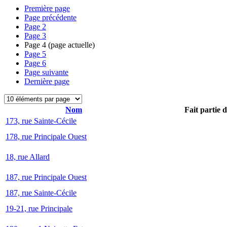
Première page
Page précédente
Page
2
Page
3
Page
4
(page actuelle)
Page
5
Page
6
Page suivante
Dernière page
Nom
Fait partie 
173, rue Sainte-Cécile
178, rue Principale Ouest
18, rue Allard
187, rue Principale Ouest
187, rue Sainte-Cécile
19-21, rue Principale