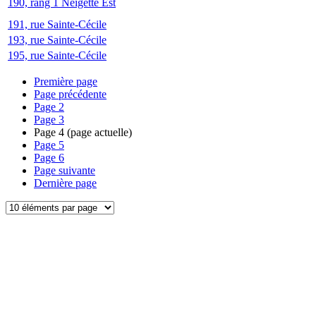
190, rang 1 Neigette Est
191, rue Sainte-Cécile
193, rue Sainte-Cécile
195, rue Sainte-Cécile
Première page
Page précédente
Page
2
Page
3
Page
4
(page actuelle)
Page
5
Page
6
Page suivante
Dernière page