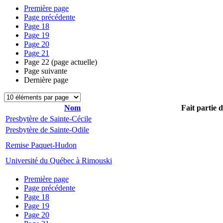
Première page
Page précédente
Page
18
Page
19
Page
20
Page
21
Page
22
(page actuelle)
Page suivante
Dernière page
Nom
Fait partie 
Presbytère de Sainte-Cécile
Presbytère de Sainte-Odile
Remise Paquet-Hudon
Université du Québec à Rimouski
Première page
Page précédente
Page
18
Page
19
Page
20