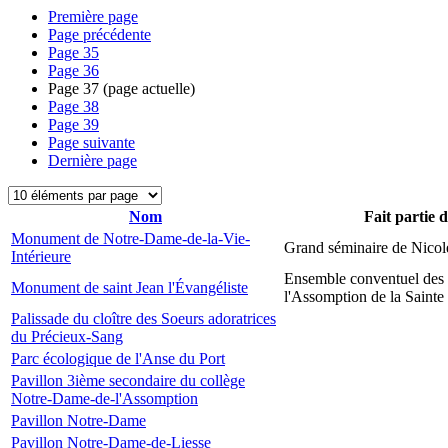
Première page
Page précédente
Page
35
Page
36
Page
37
(page actuelle)
Page
38
Page
39
Page suivante
Dernière page
Nom
Fait partie 
Monument de Notre-Dame-de-la-Vie-
Grand séminaire de Nicol
Intérieure
Ensemble conventuel des
Monument de saint Jean l'Évangéliste
l'Assomption de la Sainte
Palissade du cloître des Soeurs adoratrices
du Précieux-Sang
Parc écologique de l'Anse du Port
Pavillon 3ième secondaire du collège
Notre-Dame-de-l'Assomption
Pavillon Notre-Dame
Pavillon Notre-Dame-de-Liesse