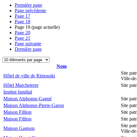
Première page
Page précédente
Page
17
Page
18
Page
19
(page actuelle)
Page
20
Page
21
Page suivante
Dernière page
Nom
Site pat
Hôtel de ville de Rimouski
Ville-d
Hôtel Marcheterre
Site pa
Institut familial
Maison Alphonse-Gagné
Site pa
Maison Alphonse-Pierre-Garon
Site pa
Maison Fillion
Site pa
Maison Fillion
Site pa
Site pat
Maison Gagnon
Ville-d