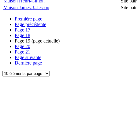
Maison Henri-Cimon
Site pa
Maison James-J.-Jessop
Site pa
Première page
Page précédente
Page
17
Page
18
Page
19
(page actuelle)
Page
20
Page
21
Page suivante
Dernière page