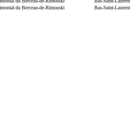
trimonial du Berceau-de-Rimouski
Bas-Saint-Laurent
trimonial du Berceau-de-Rimouski
Bas-Saint-Laurent