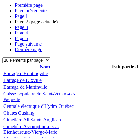
Première page
Page précédente
Page
1
Page
2
(page actuelle)
Page
3
Page
4
Page
5
Page suivante
Dernière page
Nom
Fait partie 
Barrage d'Huntingville
Barrage de Dixville
Barrage de Martinville
Caisse populaire de Saint-Venant-de-
Paquette
Centrale électrique d'Hydro-Québec
Chutes Cushing
Cimetière All Saints Anglican
Cimetière Assomption-de-la-
Bienheureuse-Vierge-Marie