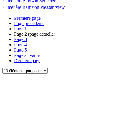
Cimetière Baldwin-Wheeler
Cimetière Barnston Pleasantview
Première page
Page précédente
Page
1
Page
2
(page actuelle)
Page
3
Page
4
Page
5
Page suivante
Dernière page