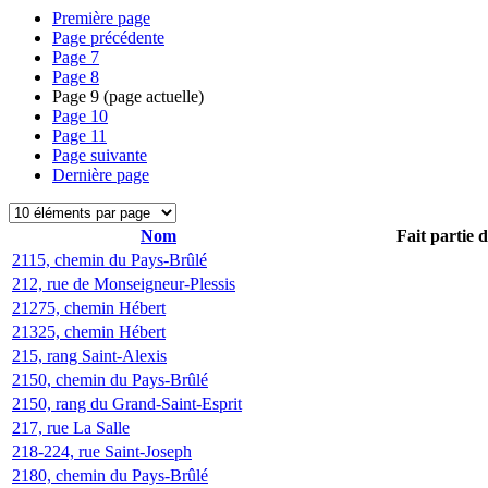
Première page
Page précédente
Page
7
Page
8
Page
9
(page actuelle)
Page
10
Page
11
Page suivante
Dernière page
Nom
Fait partie 
2115, chemin du Pays-Brûlé
212, rue de Monseigneur-Plessis
21275, chemin Hébert
21325, chemin Hébert
215, rang Saint-Alexis
2150, chemin du Pays-Brûlé
2150, rang du Grand-Saint-Esprit
217, rue La Salle
218-224, rue Saint-Joseph
2180, chemin du Pays-Brûlé