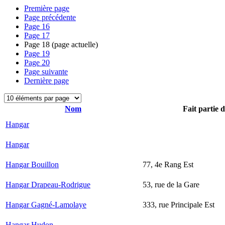
Première page
Page précédente
Page
16
Page
17
Page
18
(page actuelle)
Page
19
Page
20
Page suivante
Dernière page
Nom
Fait partie 
Hangar
Hangar
Hangar Bouillon
77, 4e Rang Est
Hangar Drapeau-Rodrigue
53, rue de la Gare
Hangar Gagné-Lamolaye
333, rue Principale Est
Hangar Hudon