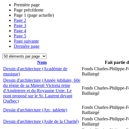
Première page
Page précédente
Page
1
(page actuelle)
Page
2
Page
3
Page
4
Page
5
Page suivante
Dernière page
Nom
Fait partie 
Dessin d'architecture (Académie de
Fonds Charles-Philippe-F
musique)
Baillairgé
Dessin d'architecture (Année jubilaire, 60e
du règne de sa Majesté Victoria reine
Fonds Charles-Philippe-F
d'Angleterre et du Royaume Unie. Le
Baillairgé
pont proposé sur le St. Laurent devant
Québec)
Fonds Charles-Philippe-F
Dessin d'architecture (Arc, tablette)
Baillairgé
Fonds Charles-Philippe-F
Dessin d'architecture (Asile de la Charité)
Baillairgé