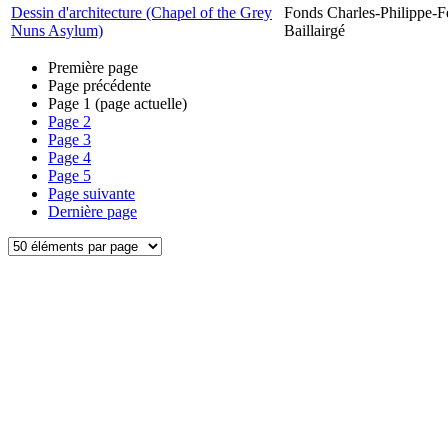
Dessin d'architecture (Chapel of the Grey
Fonds Charles-Philippe-F
Nuns Asylum)
Baillairgé
Première page
Page précédente
Page
1
(page actuelle)
Page
2
Page
3
Page
4
Page
5
Page suivante
Dernière page