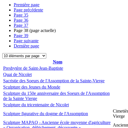
Première page
Page précédente
Page
35
Page
36
Page
37
Page
38
(page actuelle)
Page
39
Page suivante
Dernière page
Nom
Presbytère de Saint-Jean-Baptiste
Quai de Nicolet
Sacristie des Soeurs de l'Assomption de la Sainte-Vierge
Sculpture des Jeunes du Monde
Sculpture du 150e anniversaire des Soeurs de l'Assomption
de la Sainte Vierge
Sculpture du tricentenaire de Nicolet
Cimetièr
Sculpture figurative du dogme de l'Assomption
Vierge
Sculpture MAPAQ - Ancienne école moyenne d'agriculture
Ancienne
« Organisation, défrichement, découverte »