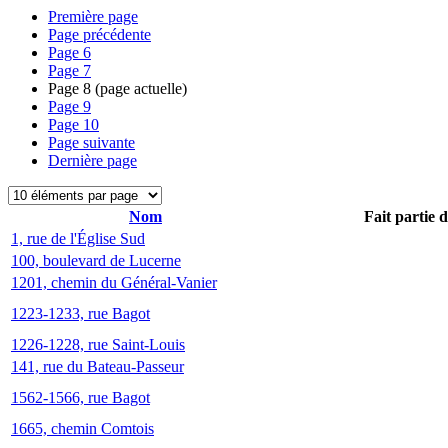
Première page
Page précédente
Page
6
Page
7
Page
8
(page actuelle)
Page
9
Page
10
Page suivante
Dernière page
Nom
Fait partie 
1, rue de l'Église Sud
100, boulevard de Lucerne
1201, chemin du Général-Vanier
1223-1233, rue Bagot
1226-1228, rue Saint-Louis
141, rue du Bateau-Passeur
1562-1566, rue Bagot
1665, chemin Comtois