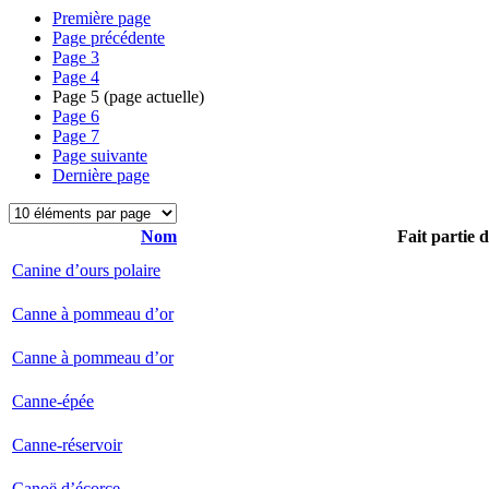
Première page
Page précédente
Page
3
Page
4
Page
5
(page actuelle)
Page
6
Page
7
Page suivante
Dernière page
Nom
Fait partie 
Canine d’ours polaire
Canne à pommeau d’or
Canne à pommeau d’or
Canne-épée
Canne-réservoir
Canoë d’écorce