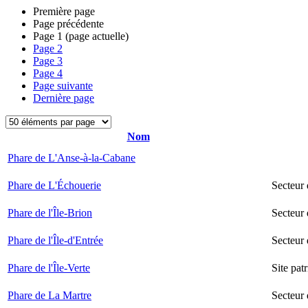
Première page
Page précédente
Page
1
(page actuelle)
Page
2
Page
3
Page
4
Page suivante
Dernière page
Nom
Phare de L'Anse-à-la-Cabane
Phare de L'Échouerie
Secteur
Phare de l'Île-Brion
Secteur 
Phare de l'Île-d'Entrée
Secteur 
Phare de l'Île-Verte
Site pat
Phare de La Martre
Secteur 