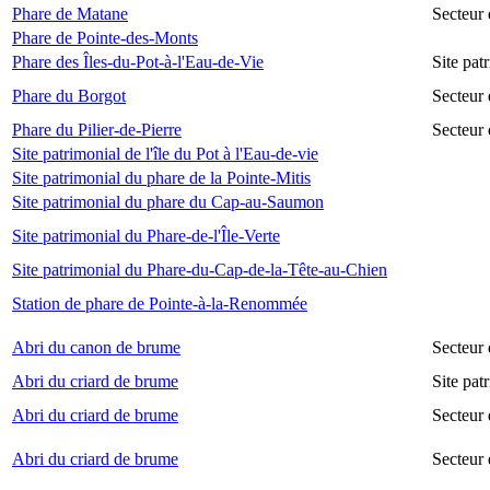
Phare de Matane
Secteur
Phare de Pointe-des-Monts
Phare des Îles-du-Pot-à-l'Eau-de-Vie
Site pat
Phare du Borgot
Secteur
Phare du Pilier-de-Pierre
Secteur 
Site patrimonial de l'île du Pot à l'Eau-de-vie
Site patrimonial du phare de la Pointe-Mitis
Site patrimonial du phare du Cap-au-Saumon
Site patrimonial du Phare-de-l'Île-Verte
Site patrimonial du Phare-du-Cap-de-la-Tête-au-Chien
Station de phare de Pointe-à-la-Renommée
Abri du canon de brume
Secteur
Abri du criard de brume
Site pa
Abri du criard de brume
Secteur
Abri du criard de brume
Secteur