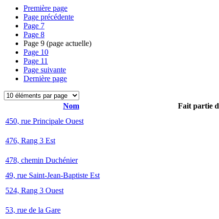
Première page
Page précédente
Page
7
Page
8
Page
9
(page actuelle)
Page
10
Page
11
Page suivante
Dernière page
Nom
Fait partie 
450, rue Principale Ouest
476, Rang 3 Est
478, chemin Duchénier
49, rue Saint-Jean-Baptiste Est
524, Rang 3 Ouest
53, rue de la Gare