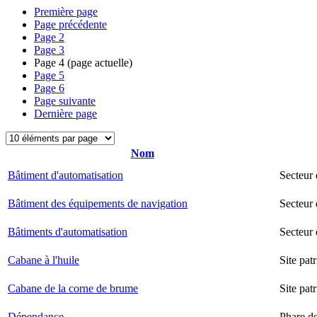
Première page
Page précédente
Page
2
Page
3
Page
4
(page actuelle)
Page
5
Page
6
Page suivante
Dernière page
Nom
Bâtiment d'automatisation
Secteur
Bâtiment des équipements de navigation
Secteur 
Bâtiments d'automatisation
Secteur
Cabane à l'huile
Site pat
Cabane de la corne de brume
Site pat
Dépendance
Phare d