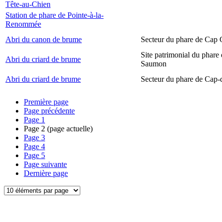
Tête-au-Chien
Station de phare de Pointe-à-la-
Renommée
Abri du canon de brume
Secteur du phare de Cap
Site patrimonial du phare
Abri du criard de brume
Saumon
Abri du criard de brume
Secteur du phare de Cap-
Première page
Page précédente
Page
1
Page
2
(page actuelle)
Page
3
Page
4
Page
5
Page suivante
Dernière page