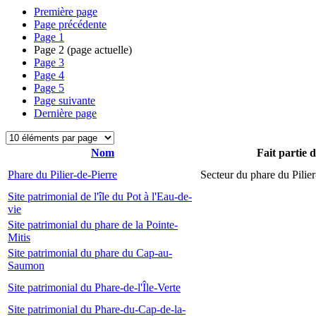
Première page
Page précédente
Page
1
Page
2
(page actuelle)
Page
3
Page
4
Page
5
Page suivante
Dernière page
Nom
Fait partie 
Phare du Pilier-de-Pierre
Secteur du phare du Pilier
Site patrimonial de l'île du Pot à l'Eau-de-
vie
Site patrimonial du phare de la Pointe-
Mitis
Site patrimonial du phare du Cap-au-
Saumon
Site patrimonial du Phare-de-l'Île-Verte
Site patrimonial du Phare-du-Cap-de-la-