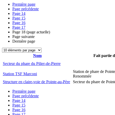
Première page
Page précédente
Page
14
Page
15
Page
16
Page
17
Page
18
(page actuelle)
Page suivante
Dernière page
Nom
Fait partie 
Secteur du phare du Pilier-de-Pierre
Station de phare de Pointe
Station TSF Marconi
Renommée
Structure en claire-voie de Pointe-au-Père
Secteur du phare de Point
Première page
Page précédente
Page
14
Page
15
Page
16
Page
17