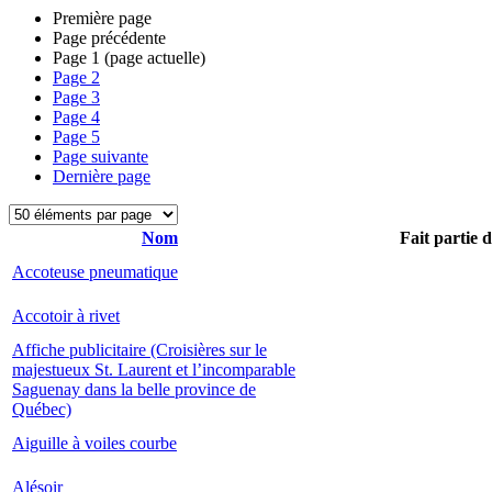
Première page
Page précédente
Page
1
(page actuelle)
Page
2
Page
3
Page
4
Page
5
Page suivante
Dernière page
Nom
Fait partie 
Accoteuse pneumatique
Accotoir à rivet
Affiche publicitaire (Croisières sur le
majestueux St. Laurent et l’incomparable
Saguenay dans la belle province de
Québec)
Aiguille à voiles courbe
Alésoir