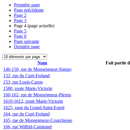
Première page
Page précédente
Page
2
Page
3
Page
4
(page actuelle)
Page
5
Page
6
Page suivante
Dernière page
Nom
Fait partie 
146-150, rue de Monseigneur-Signay
152, rue du Curé-Ferland
153, rue Louis-Caron
1580, route Marie-Victorin
160-162, rue de Monseigneur-Plessis
1610-1612, route Marie-Victorin
1625, rang du Grand-Saint-Esprit
164, rue du Curé-Ferland
165, rue de Monseigneur-Courchesne
166, rue Wilfrid-Camirand