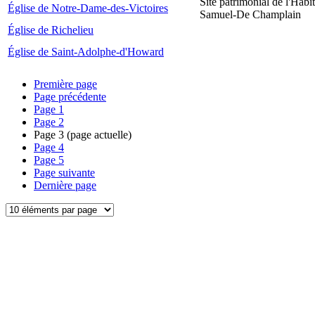
Site patrimonial de l'Habit
Église de Notre-Dame-des-Victoires
Samuel-De Champlain
Église de Richelieu
Église de Saint-Adolphe-d'Howard
Première page
Page précédente
Page
1
Page
2
Page
3
(page actuelle)
Page
4
Page
5
Page suivante
Dernière page