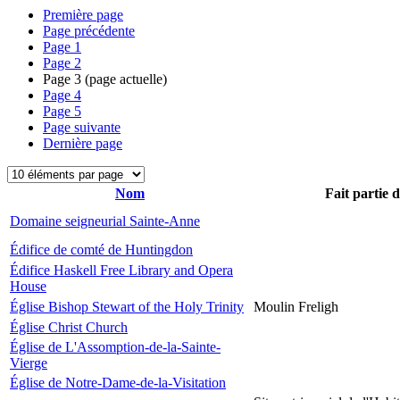
Première page
Page précédente
Page
1
Page
2
Page
3
(page actuelle)
Page
4
Page
5
Page suivante
Dernière page
Nom
Fait partie 
Domaine seigneurial Sainte-Anne
Édifice de comté de Huntingdon
Édifice Haskell Free Library and Opera
House
Église Bishop Stewart of the Holy Trinity
Moulin Freligh
Église Christ Church
Église de L'Assomption-de-la-Sainte-
Vierge
Église de Notre-Dame-de-la-Visitation