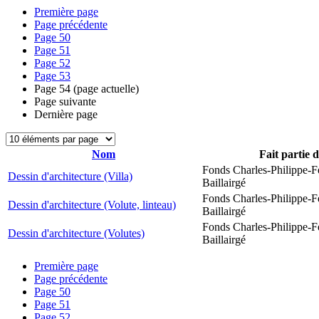
Première page
Page précédente
Page
50
Page
51
Page
52
Page
53
Page
54
(page actuelle)
Page suivante
Dernière page
Nom
Fait partie 
Fonds Charles-Philippe-F
Dessin d'architecture (Villa)
Baillairgé
Fonds Charles-Philippe-F
Dessin d'architecture (Volute, linteau)
Baillairgé
Fonds Charles-Philippe-F
Dessin d'architecture (Volutes)
Baillairgé
Première page
Page précédente
Page
50
Page
51
Page
52