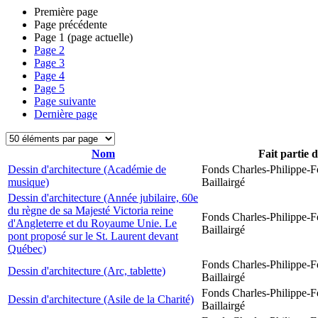
Première page
Page précédente
Page
1
(page actuelle)
Page
2
Page
3
Page
4
Page
5
Page suivante
Dernière page
Nom
Fait partie 
Dessin d'architecture (Académie de
Fonds Charles-Philippe-F
musique)
Baillairgé
Dessin d'architecture (Année jubilaire, 60e
du règne de sa Majesté Victoria reine
Fonds Charles-Philippe-F
d'Angleterre et du Royaume Unie. Le
Baillairgé
pont proposé sur le St. Laurent devant
Québec)
Fonds Charles-Philippe-F
Dessin d'architecture (Arc, tablette)
Baillairgé
Fonds Charles-Philippe-F
Dessin d'architecture (Asile de la Charité)
Baillairgé