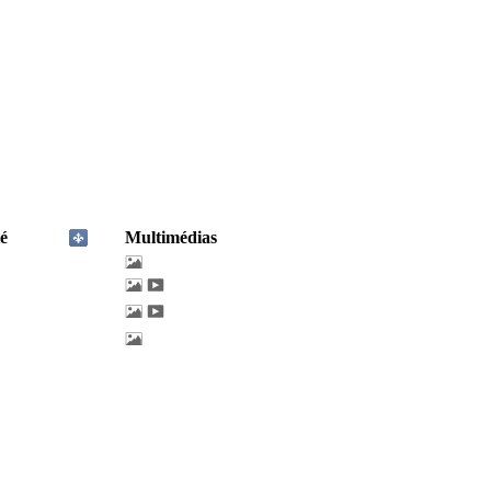
é
Multimédias