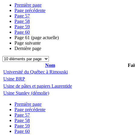
Première page
Page précédente
Page
57
Page
58
Page
59
Page
60
Page
61
(page actuelle)
Page suivante
Dernière page
Nom
Fai
Université du Québec à Rimouski
Usine BRP
Usine de pâtes et papiers Laurentide
Usine Stanley (démolie)
Première page
Page précédente
Page
57
Page
58
Page
59
Page
60