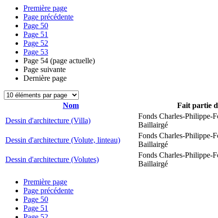
Première page
Page précédente
Page
50
Page
51
Page
52
Page
53
Page
54
(page actuelle)
Page suivante
Dernière page
Nom
Fait partie 
Fonds Charles-Philippe-F
Dessin d'architecture (Villa)
Baillairgé
Fonds Charles-Philippe-F
Dessin d'architecture (Volute, linteau)
Baillairgé
Fonds Charles-Philippe-F
Dessin d'architecture (Volutes)
Baillairgé
Première page
Page précédente
Page
50
Page
51
Page
52