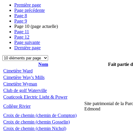
Première page
Page précédente
Page
8
Page
9
Page
10
(page actuelle)
Page
11
Page
12
Page suivante
Dernière page
Nom
Fait partie 
Cimetière Ward
Cimetière Way's Mills
Cimetière Wyman
Club de golf Waterville
Coaticook Electric Light & Power
Site patrimonial de la Par
Collège Rivier
Edmond
Croix de chemin (chemin de Compton)
Croix de chemin (chemin Gosselin)
Croix de chemin (chemin Nichol)