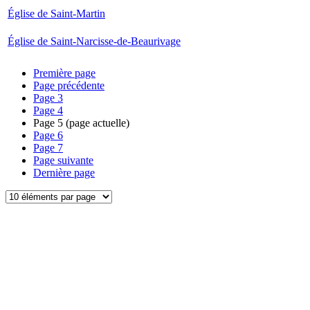
Église de Saint-Martin
Église de Saint-Narcisse-de-Beaurivage
Première page
Page précédente
Page
3
Page
4
Page
5
(page actuelle)
Page
6
Page
7
Page suivante
Dernière page