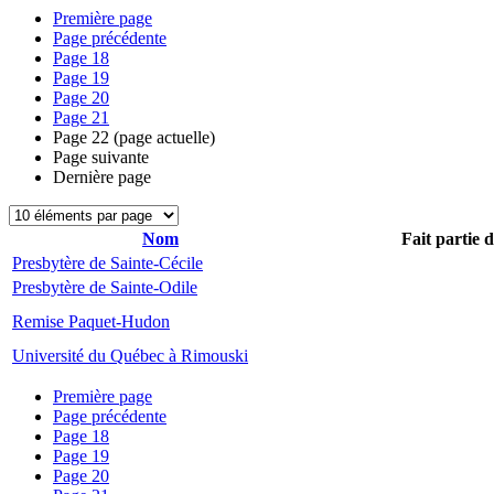
Première page
Page précédente
Page
18
Page
19
Page
20
Page
21
Page
22
(page actuelle)
Page suivante
Dernière page
Nom
Fait partie 
Presbytère de Sainte-Cécile
Presbytère de Sainte-Odile
Remise Paquet-Hudon
Université du Québec à Rimouski
Première page
Page précédente
Page
18
Page
19
Page
20