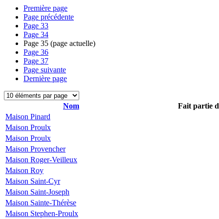
Première page
Page précédente
Page
33
Page
34
Page
35
(page actuelle)
Page
36
Page
37
Page suivante
Dernière page
Nom
Fait partie 
Maison Pinard
Maison Proulx
Maison Proulx
Maison Provencher
Maison Roger-Veilleux
Maison Roy
Maison Saint-Cyr
Maison Saint-Joseph
Maison Sainte-Thérèse
Maison Stephen-Proulx