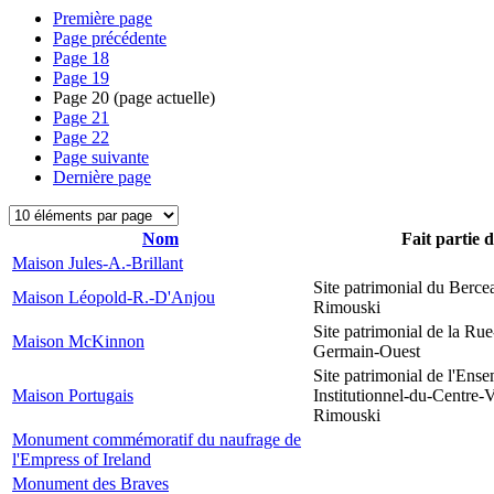
Première page
Page précédente
Page
18
Page
19
Page
20
(page actuelle)
Page
21
Page
22
Page suivante
Dernière page
Nom
Fait partie 
Maison Jules-A.-Brillant
Site patrimonial du Berce
Maison Léopold-R.-D'Anjou
Rimouski
Site patrimonial de la Rue
Maison McKinnon
Germain-Ouest
Site patrimonial de l'Ens
Maison Portugais
Institutionnel-du-Centre-V
Rimouski
Monument commémoratif du naufrage de
l'Empress of Ireland
Monument des Braves