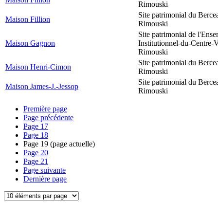
Rimouski
Site patrimonial du Berce
Maison Fillion
Rimouski
Site patrimonial de l'Ens
Maison Gagnon
Institutionnel-du-Centre-V
Rimouski
Site patrimonial du Berce
Maison Henri-Cimon
Rimouski
Site patrimonial du Berce
Maison James-J.-Jessop
Rimouski
Première page
Page précédente
Page
17
Page
18
Page
19
(page actuelle)
Page
20
Page
21
Page suivante
Dernière page