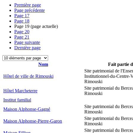
Première page
Page précédente
Page
17
Page
18
Page
19
(page actuelle)
Page
20
Page
21
Page suivante
Dernière page
Nom
Fait partie 
Site patrimonial de l'Ens
Hôtel de ville de Rimouski
Institutionnel-du-Centre-V
Rimouski
Site patrimonial du Berce
Hôtel Marcheterre
Rimouski
Institut familial
Site patrimonial du Berce
Maison Alphonse-Gagné
Rimouski
Site patrimonial du Berce
Maison Alphonse-Pierre-Garon
Rimouski
Site patrimonial du Berce
Maison Fillion