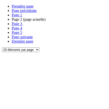
Première page
Page précédente
Page
1
Page
2
(page actuelle)
Page
3
Page
4
Page
5
Page suivante
Dernière page