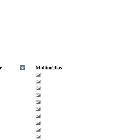
é
Multimédias