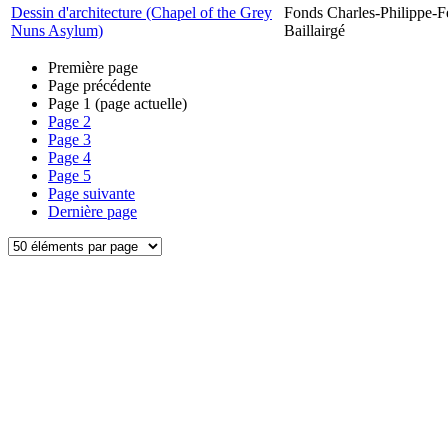
Dessin d'architecture (Chapel of the Grey
Fonds Charles-Philippe-F
Nuns Asylum)
Baillairgé
Première page
Page précédente
Page
1
(page actuelle)
Page
2
Page
3
Page
4
Page
5
Page suivante
Dernière page