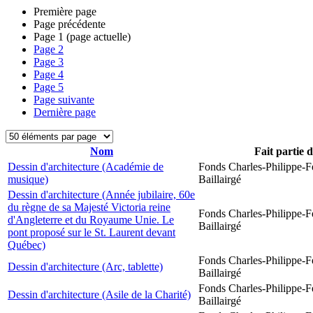
Première page
Page précédente
Page
1
(page actuelle)
Page
2
Page
3
Page
4
Page
5
Page suivante
Dernière page
Nom
Fait partie 
Dessin d'architecture (Académie de
Fonds Charles-Philippe-F
musique)
Baillairgé
Dessin d'architecture (Année jubilaire, 60e
du règne de sa Majesté Victoria reine
Fonds Charles-Philippe-F
d'Angleterre et du Royaume Unie. Le
Baillairgé
pont proposé sur le St. Laurent devant
Québec)
Fonds Charles-Philippe-F
Dessin d'architecture (Arc, tablette)
Baillairgé
Fonds Charles-Philippe-F
Dessin d'architecture (Asile de la Charité)
Baillairgé