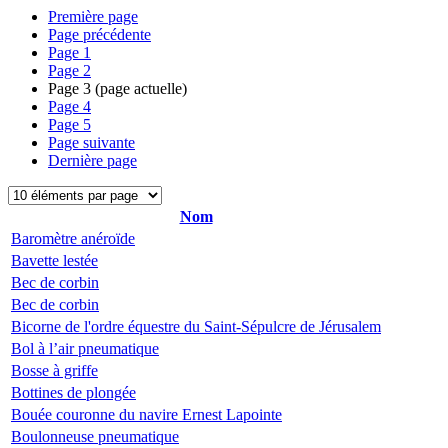
Première page
Page précédente
Page
1
Page
2
Page
3
(page actuelle)
Page
4
Page
5
Page suivante
Dernière page
Nom
Baromètre anéroïde
Bavette lestée
Bec de corbin
Bec de corbin
Bicorne de l'ordre équestre du Saint-Sépulcre de Jérusalem
Bol à l’air pneumatique
Bosse à griffe
Bottines de plongée
Bouée couronne du navire Ernest Lapointe
Boulonneuse pneumatique