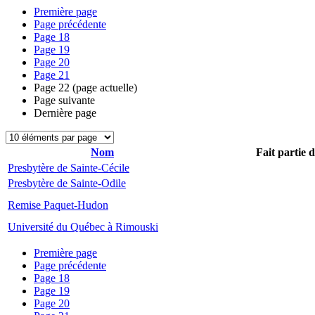
Première page
Page précédente
Page
18
Page
19
Page
20
Page
21
Page
22
(page actuelle)
Page suivante
Dernière page
Nom
Fait partie 
Presbytère de Sainte-Cécile
Presbytère de Sainte-Odile
Remise Paquet-Hudon
Université du Québec à Rimouski
Première page
Page précédente
Page
18
Page
19
Page
20