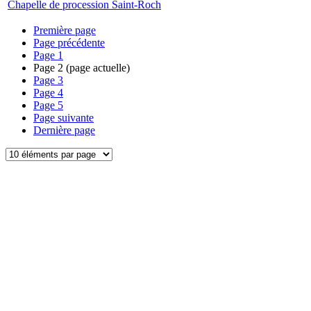
Chapelle de procession Saint-Roch
Première page
Page précédente
Page
1
Page
2
(page actuelle)
Page
3
Page
4
Page
5
Page suivante
Dernière page