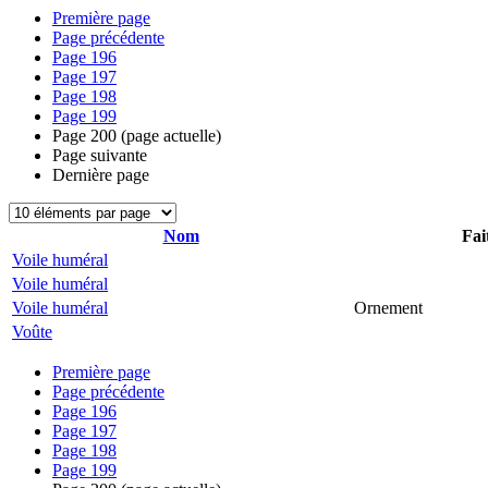
Première page
Page précédente
Page
196
Page
197
Page
198
Page
199
Page
200
(page actuelle)
Page suivante
Dernière page
Nom
Fai
Voile huméral
Voile huméral
Voile huméral
Ornement
Voûte
Première page
Page précédente
Page
196
Page
197
Page
198
Page
199