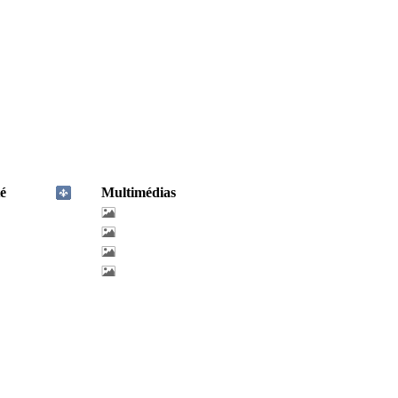
é
Multimédias