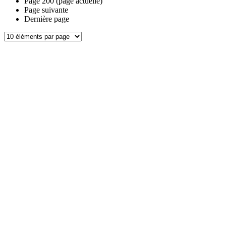
Page
200
(page actuelle)
Page suivante
Dernière page