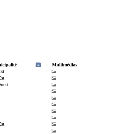
cipalité
Multimédias
Est
Est
uest
Est