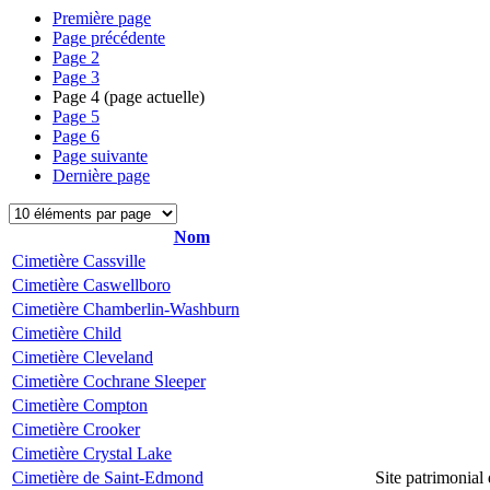
Première page
Page précédente
Page
2
Page
3
Page
4
(page actuelle)
Page
5
Page
6
Page suivante
Dernière page
Nom
Cimetière Cassville
Cimetière Caswellboro
Cimetière Chamberlin-Washburn
Cimetière Child
Cimetière Cleveland
Cimetière Cochrane Sleeper
Cimetière Compton
Cimetière Crooker
Cimetière Crystal Lake
Cimetière de Saint-Edmond
Site patrimonial