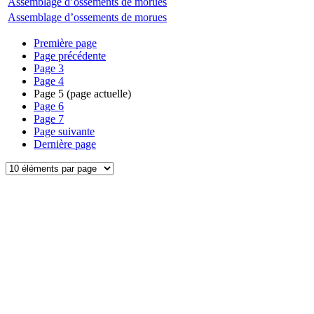
Assemblage d’ossements de morues
Assemblage d’ossements de morues
Première page
Page précédente
Page
3
Page
4
Page
5
(page actuelle)
Page
6
Page
7
Page suivante
Dernière page