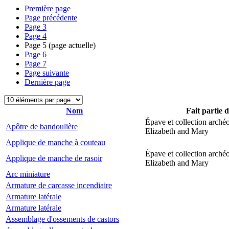
Première page
Page précédente
Page
3
Page
4
Page
5
(page actuelle)
Page
6
Page
7
Page suivante
Dernière page
Nom
Fait partie 
Épave et collection arché
Apôtre de bandoulière
Elizabeth and Mary
Applique de manche à couteau
Épave et collection arché
Applique de manche de rasoir
Elizabeth and Mary
Arc miniature
Armature de carcasse incendiaire
Armature latérale
Armature latérale
Assemblage d'ossements de castors