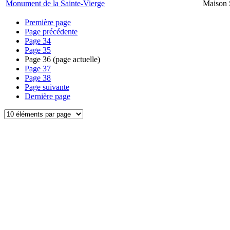
Monument de la Sainte-Vierge
Maison 
Première page
Page précédente
Page
34
Page
35
Page
36
(page actuelle)
Page
37
Page
38
Page suivante
Dernière page