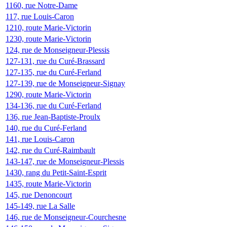
1160, rue Notre-Dame
117, rue Louis-Caron
1210, route Marie-Victorin
1230, route Marie-Victorin
124, rue de Monseigneur-Plessis
127-131, rue du Curé-Brassard
127-135, rue du Curé-Ferland
127-139, rue de Monseigneur-Signay
1290, route Marie-Victorin
134-136, rue du Curé-Ferland
136, rue Jean-Baptiste-Proulx
140, rue du Curé-Ferland
141, rue Louis-Caron
142, rue du Curé-Raimbault
143-147, rue de Monseigneur-Plessis
1430, rang du Petit-Saint-Esprit
1435, route Marie-Victorin
145, rue Denoncourt
145-149, rue La Salle
146, rue de Monseigneur-Courchesne