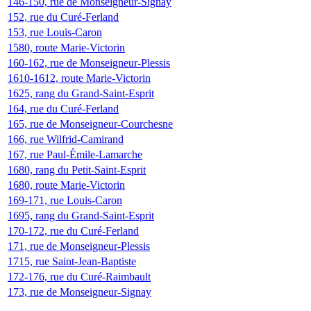
146-150, rue de Monseigneur-Signay
152, rue du Curé-Ferland
153, rue Louis-Caron
1580, route Marie-Victorin
160-162, rue de Monseigneur-Plessis
1610-1612, route Marie-Victorin
1625, rang du Grand-Saint-Esprit
164, rue du Curé-Ferland
165, rue de Monseigneur-Courchesne
166, rue Wilfrid-Camirand
167, rue Paul-Émile-Lamarche
1680, rang du Petit-Saint-Esprit
1680, route Marie-Victorin
169-171, rue Louis-Caron
1695, rang du Grand-Saint-Esprit
170-172, rue du Curé-Ferland
171, rue de Monseigneur-Plessis
1715, rue Saint-Jean-Baptiste
172-176, rue du Curé-Raimbault
173, rue de Monseigneur-Signay