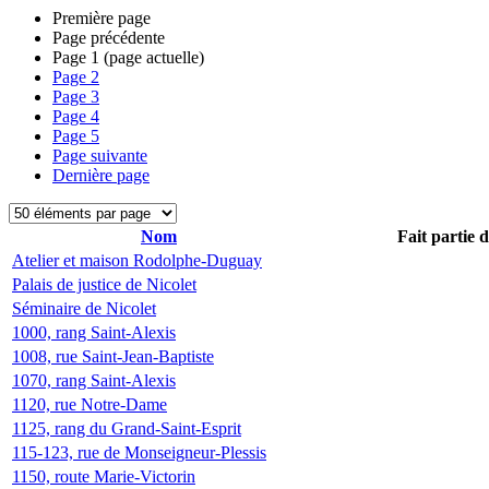
Première page
Page précédente
Page
1
(page actuelle)
Page
2
Page
3
Page
4
Page
5
Page suivante
Dernière page
Nom
Fait partie 
Atelier et maison Rodolphe-Duguay
Palais de justice de Nicolet
Séminaire de Nicolet
1000, rang Saint-Alexis
1008, rue Saint-Jean-Baptiste
1070, rang Saint-Alexis
1120, rue Notre-Dame
1125, rang du Grand-Saint-Esprit
115-123, rue de Monseigneur-Plessis
1150, route Marie-Victorin